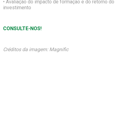
• Avaliação do impacto de formação e do retorno do
investimento
CONSULTE-NOS!
Créditos da imagem: Magnific
Recursos Humanos
Formação
Apoios à Contratação
Ofertas de Emprego
Notícias
Sobre Nós