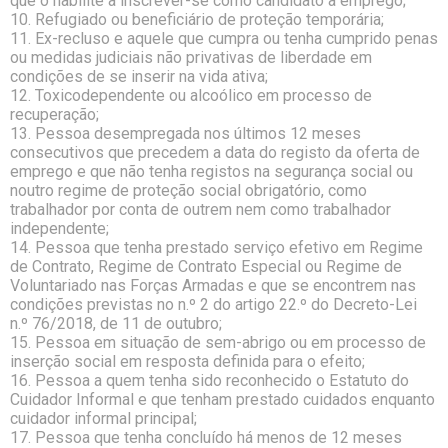
que o habilite a inscrever-se como candidato a emprego;
10. Refugiado ou beneficiário de proteção temporária;
11. Ex-recluso e aquele que cumpra ou tenha cumprido penas
ou medidas judiciais não privativas de liberdade em
condições de se inserir na vida ativa;
12. Toxicodependente ou alcoólico em processo de
recuperação;
13. Pessoa desempregada nos últimos 12 meses
consecutivos que precedem a data do registo da oferta de
emprego e que não tenha registos na segurança social ou
noutro regime de proteção social obrigatório, como
trabalhador por conta de outrem nem como trabalhador
independente;
14. Pessoa que tenha prestado serviço efetivo em Regime
de Contrato, Regime de Contrato Especial ou Regime de
Voluntariado nas Forças Armadas e que se encontrem nas
condições previstas no n.º 2 do artigo 22.º do Decreto-Lei
n.º 76/2018, de 11 de outubro;
15. Pessoa em situação de sem-abrigo ou em processo de
inserção social em resposta definida para o efeito;
16. Pessoa a quem tenha sido reconhecido o Estatuto do
Cuidador Informal e que tenham prestado cuidados enquanto
cuidador informal principal;
17. Pessoa que tenha concluído há menos de 12 meses