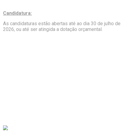
Candidatura:
As candidaturas estão abertas até ao dia 30 de julho de
2026, ou até ser atingida a dotação orçamental.
Recursos Humanos
Formação
Apoios à Contratação
Ofertas de Emprego
Notícias
Sobre Nós
Contactos
+351 232 001 460