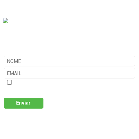
Chamada para a rede fixa nacional.
geral@criate.pt
Av. General Humberto Delgado, n.º 6 R/C,
3530-115
Mangualde
SUBSCREVA A NOSSA NEWSLETTER
Aceito que os dados recolhidos neste formulário serão tratados e utilizados
exclusivamente para ações de comunicação da Criate (newsletter, ações
promocionais e contactos comerciais ocasionais). Tenho conhecimento e aceito
a
Política de Privacidade