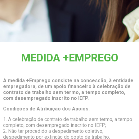
MEDIDA +EMPREGO
A medida +Emprego consiste na concessão, à entidade
empregadora, de um apoio financeiro à celebração de
contrato de trabalho sem termo, a tempo completo,
com desempregado inscrito no IEFP.
Condições de Atribuição dos Apoios:
1. A celebração de contrato de trabalho sem termo, a tempo
completo, com desempregado inscrito no IEFP;
2. Não ter procedido a despedimento coletivo,
despedimento por extinção do posto de trabalho,