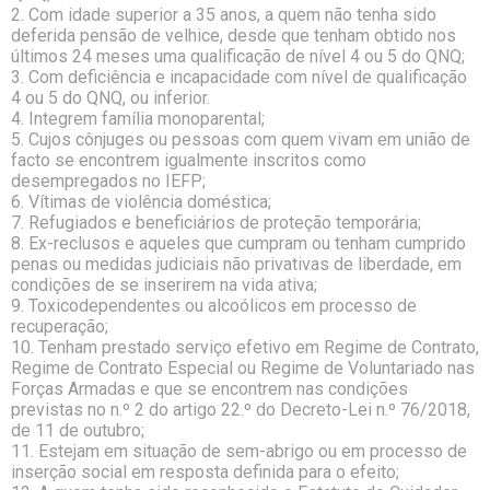
2. Com idade superior a 35 anos, a quem não tenha sido
deferida pensão de velhice, desde que tenham obtido nos
últimos 24 meses uma qualificação de nível 4 ou 5 do QNQ;
3. Com deficiência e incapacidade com nível de qualificação
4 ou 5 do QNQ, ou inferior.
4. Integrem família monoparental;
5. Cujos cônjuges ou pessoas com quem vivam em união de
facto se encontrem igualmente inscritos como
desempregados no IEFP;
6. Vítimas de violência doméstica;
7. Refugiados e beneficiários de proteção temporária;
8. Ex-reclusos e aqueles que cumpram ou tenham cumprido
penas ou medidas judiciais não privativas de liberdade, em
condições de se inserirem na vida ativa;
9. Toxicodependentes ou alcoólicos em processo de
recuperação;
10. Tenham prestado serviço efetivo em Regime de Contrato,
Regime de Contrato Especial ou Regime de Voluntariado nas
Forças Armadas e que se encontrem nas condições
previstas no n.º 2 do artigo 22.º do Decreto-Lei n.º 76/2018,
de 11 de outubro;
11. Estejam em situação de sem-abrigo ou em processo de
inserção social em resposta definida para o efeito;