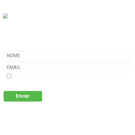
geral@criate.pt
Av. General Humberto Delgado, n.º 6 R/C,
3530-115
Mangualde
SUBSCREVA A NOSSA NEWSLETTER
Aceito que os dados recolhidos neste formulário serão tratados e utilizados
exclusivamente para ações de comunicação da Criate (newsletter, ações
promocionais e contactos comerciais ocasionais). Tenho conhecimento e aceito
a
Política de Privacidade