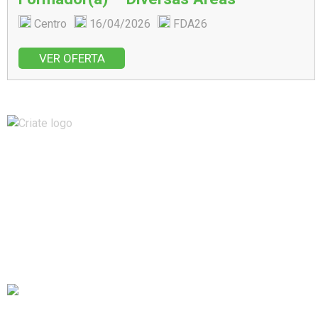
Centro
16/04/2026
FDA26
VER OFERTA
Recursos Humanos
Formação
Apoios à Contratação
Ofertas de Emprego
Notícias
Sobre Nós
Contactos
+351 232 001 460
Chamada para a rede fixa nacional.