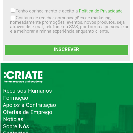
Tenho conhecimento e aceito a
Política de Privacidade
Gostaria de receber comunicações de marketing,
nomeadamente promoções, eventos, novos produtos, seja
através de e-mail, telefone ou SMS, por forma a personalizar
e a melhorar a minha experiência enquanto cliente.
Recursos Humanos
Formação
Apoios à Contratação
Ofertas de Emprego
Notícias
Sobre Nós