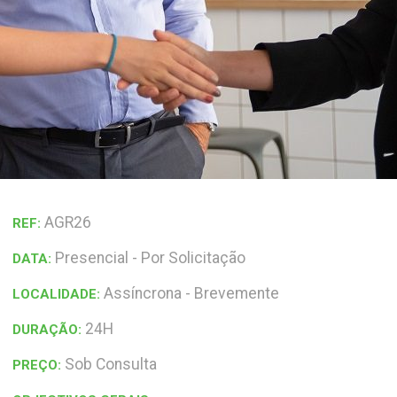
AGR26
REF:
Presencial - Por Solicitação
DATA:
Assíncrona - Brevemente
LOCALIDADE:
24H
DURAÇÃO:
Sob Consulta
PREÇO: